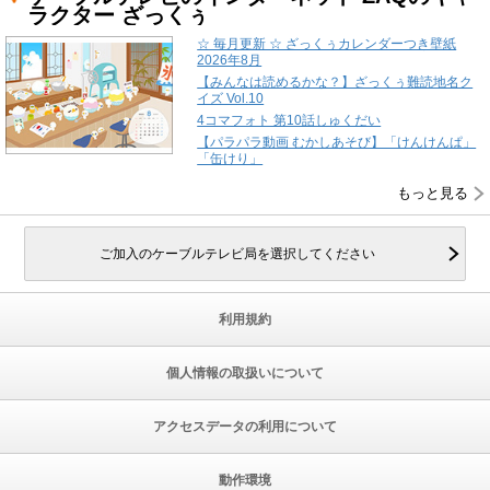
ラクター ざっくぅ
☆ 毎月更新 ☆ ざっくぅカレンダーつき壁紙
2026年8月
【みんなは読めるかな？】ざっくぅ難読地名ク
イズ Vol.10
4コマフォト 第10話しゅくだい
【パラパラ動画 むかしあそび】「けんけんぱ」
「缶けり」
もっと見る
ご加入のケーブルテレビ局を選択してください
利用規約
個人情報の取扱いについて
アクセスデータの利用について
動作環境