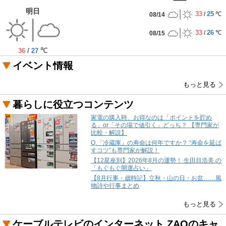
明日
33
25
/
℃
08/14
33
26
/
℃
08/15
/
℃
36
27
イベント情報
もっと見る
暮らしに役立つコンテンツ
家電の購入時、お得なのは「ポイントを貯め
る」or「その場で値引く」どっち？ 【専門家が
比較・解説】
Q.「冷蔵庫」の寿命は何年ですか？ “寿命を延ば
すコツ”も専門家が解説！
【12星座別】2026年8月の運勢！ 生田目浩美.の
「もぐもぐ開運占い」
【8月行事・歳時記】立秋・山の日・お盆……風
物詩や行事まとめ
もっと見る
ケーブルテレビのインターネット ZAQのキャ