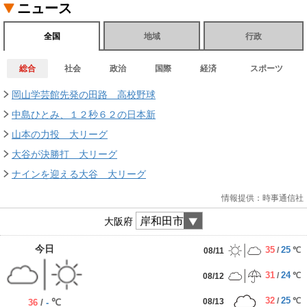
ニュース
全国
地域
行政
総合
社会
政治
国際
経済
スポーツ
岡山学芸館先発の田路 高校野球
中島ひとみ、１２秒６２の日本新
山本の力投 大リーグ
大谷が決勝打 大リーグ
ナインを迎える大谷 大リーグ
情報提供：時事通信社
大阪府
今日
35
25
/
℃
08/11
31
24
/
℃
08/12
32
25
/
℃
08/13
/
℃
36
-