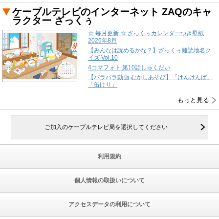
ケーブルテレビのインターネット ZAQのキャ
ラクター ざっくぅ
☆ 毎月更新 ☆ ざっくぅカレンダーつき壁紙
2026年8月
【みんなは読めるかな？】ざっくぅ難読地名ク
イズ Vol.10
4コマフォト 第10話しゅくだい
【パラパラ動画 むかしあそび】「けんけんぱ」
「缶けり」
もっと見る
ご加入のケーブルテレビ局を選択してください
利用規約
個人情報の取扱いについて
アクセスデータの利用について