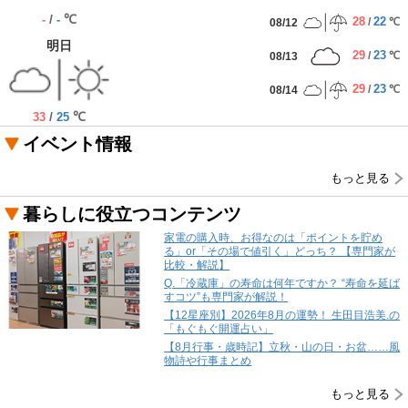
/
℃
-
-
28
22
/
℃
08/12
明日
29
23
/
℃
08/13
29
23
/
℃
08/14
/
℃
33
25
イベント情報
もっと見る
暮らしに役立つコンテンツ
家電の購入時、お得なのは「ポイントを貯め
る」or「その場で値引く」どっち？ 【専門家が
比較・解説】
Q.「冷蔵庫」の寿命は何年ですか？ “寿命を延ば
すコツ”も専門家が解説！
【12星座別】2026年8月の運勢！ 生田目浩美.の
「もぐもぐ開運占い」
【8月行事・歳時記】立秋・山の日・お盆……風
物詩や行事まとめ
もっと見る