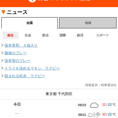
ニュース
全国
地域
総合
社会
政治
国際
経済
スポーツ
張本美和、４強入り
篠塚のプレー
張本智のプレー
トライを決めるマキシ ラグビー
阻まれる松永 ラグビー
情報提供：時事通信社
東京都
千代田区
今日
32
22
/
℃
08/10
30
22
/
℃
08/11