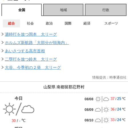
全国
地域
行政
総合
社会
政治
国際
経済
スポーツ
適時打を放つ岡本 大リーグ
ホルムズ新航路「大部分が領海内」
あいさつする高市首相
二塁打を放つ鈴木 大リーグ
大谷、今季初の２発 大リーグ
情報提供：時事通信社
山梨県
南都留郡忍野村
今日
37
25
/
℃
08/08
36
24
/
℃
08/09
33
24
/
℃
08/10
/
℃
30
-