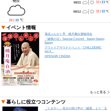
明日
33
23
/
℃
08/11
32
22
/
℃
08/12
/
℃
29
20
イベント情報
落語ぶんがく亭 桃月庵白酒独演会
『鍵盤の日』Special Concert 8appy 8appy
8appy
アウトドアサウナイベント「CHILLDEMIC
vol.4」
OPENAIR CINEMA
もっと見る
暮らしに役立つコンテンツ
「たまや～」花火の掛け声が「鍵屋」より「玉