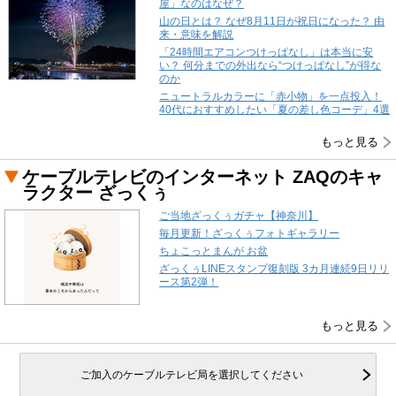
屋」なのはなぜ？
山の日とは？ なぜ8月11日が祝日になった？ 由
来・意味を解説
「24時間エアコンつけっぱなし」は本当に安
い？ 何分までの外出なら“つけっぱなし”が得な
のか
ニュートラルカラーに「赤小物」を一点投入！
40代におすすめしたい「夏の差し色コーデ」4選
もっと見る
ケーブルテレビのインターネット ZAQのキャ
ラクター ざっくぅ
ご当地ざっくぅガチャ【神奈川】
毎月更新！ざっくぅフォトギャラリー
ちょこっとまんが お盆
ざっくぅLINEスタンプ復刻版 3カ月連続9日リリ
ース第2弾！
もっと見る
ご加入のケーブルテレビ局を選択してください